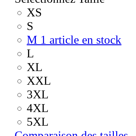
XS
S
M
1 article en stock
L
XL
XXL
3XL
4XL
5XL
Comparaison des tailles