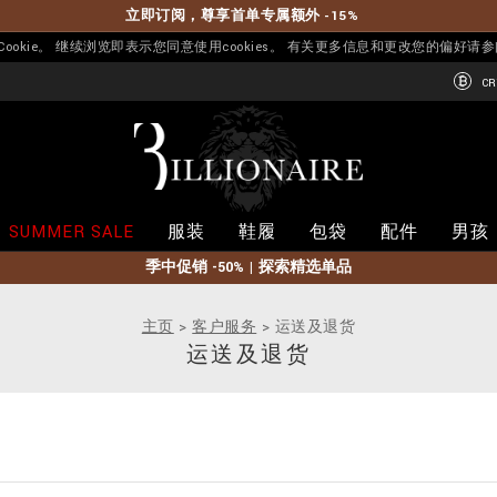
立即订阅，尊享首单专属额外 -15%
okie。 继续浏览即表示您同意使用cookies。 有关更多信息和更改您的偏好请
CR
B
i
l
l
i
SUMMER SALE
服装
鞋履
包袋
配件
男孩
o
n
季中促销 -50% | 探索精选单品
a
i
r
主页
客户服务
运送及退货
e
运送及退货