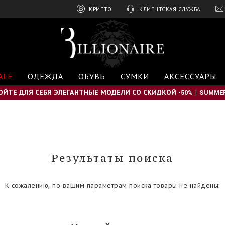
КРИПТО
КЛИЕНТСКАЯ СЛУЖБА
B
i
l
l
i
ALE
ОДЕЖДА
ОБУВЬ
СУМКИ
АКСЕССУАРЫ
o
n
ОЙТЕ ДЛЯ СЕБЯ ЭЛЕГАНТНЫЕ МОДЕЛИ СО СКИДКОЙ -50% | SUMMER
a
i
r
e
Результаты поиска
К сожалению, по вашим параметрам поиска товары не найдены: