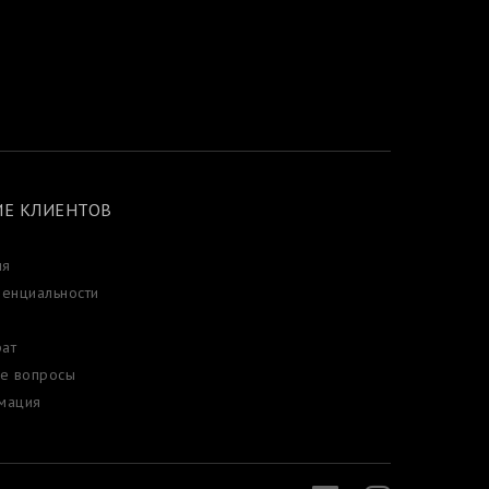
Е КЛИЕНТОВ
ия
енциальности
рат
е вопросы
мация