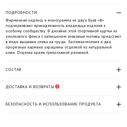
w
p
e
t
ПОДРОБНОСТИ
a
i
t
o
Фирменная надпись и монограмма из двух букв «B»
j
n
подчеркивают принадлежность владельца изделия к
a
s
особому сообществу. В дизайне этой спортивной куртки из
c
хлопкового флиса с капюшоном знаковые мотивы предстают
k
в виде вышивки слева на груди. Застежка-молния и два
e
прорезных кармана украшены отделкой из натуральной
t
кожи. Отделка краев трикотажной резинкой.
-
d
o
СОСТАВ
u
b
l
e
ДОСТАВКА И ВОЗВРАТЫ
-
b
/
БЕЗОПАСНОСТЬ И ИСПОЛЬЗОВАНИЕ ПРОДУКТА
B
2
0
C
-