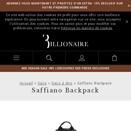
ABONNEZ-VOUS MAINTENANT ET PROFITEZ D’UN EXTRA -15% EXCLUSIF SUR
VOTRE PREMIÈRE COMMANDE
Ce site web utilise des cookies de profil pour vous offrir une meilleure
expérience. En poursuivant votre navigation sur ce site, vous acceptez
l'utilisation des cookies. Pour en savoir plus et pour modifier vos
préférences, consultez notre
Politique en matière de cookies
B
i
l
l
i
o
n
MID SEASON SALE -50% | DÉCOUVREZ DES PIÈCES EXCLUSIVES
a
i
Accueil
Sacs
Sacs á dos
Saffiano Backpack
r
Saffiano Backpack
e