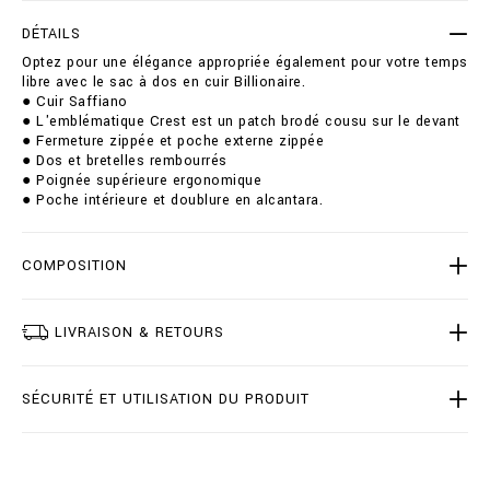
i
a
o
f
DÉTAILS
n
f
Optez pour une élégance appropriée également pour votre temps
s
i
libre avec le sac à dos en cuir Billionaire.
a
● Cuir Saffiano
n
● L'emblématique Crest est un patch brodé cousu sur le devant
o
● Fermeture zippée et poche externe zippée
-
● Dos et bretelles rembourrés
b
● Poignée supérieure ergonomique
a
● Poche intérieure et doublure en alcantara.
c
k
p
COMPOSITION
a
c
k
/
LIVRAISON & RETOURS
1
2
8
SÉCURITÉ ET UTILISATION DU PRODUIT
7
2
3
_
0