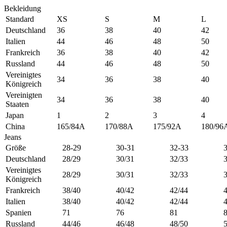
Bekleidung
Standard
XS
S
M
L
Deutschland
36
38
40
42
Italien
44
46
48
50
Frankreich
36
38
40
42
Russland
44
46
48
50
Vereinigtes
34
36
38
40
Königreich
Vereinigten
34
36
38
40
Staaten
Japan
1
2
3
4
China
165/84A
170/88A
175/92A
180/96
Jeans
Größe
28-29
30-31
32-33
Deutschland
28/29
30/31
32/33
Vereinigtes
28/29
30/31
32/33
Königreich
Frankreich
38/40
40/42
42/44
Italien
38/40
40/42
42/44
Spanien
71
76
81
Russland
44/46
46/48
48/50