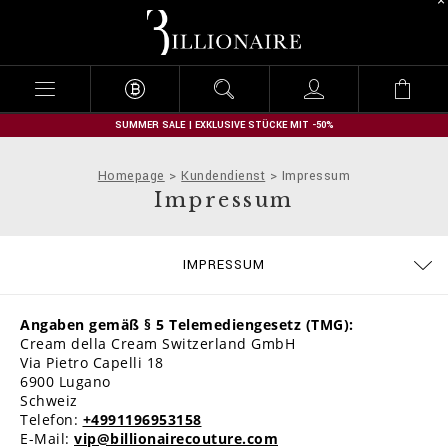
B
i
l
l
i
o
n
SUMMER SALE | EXKLUSIVE STÜCKE MIT -50%
a
i
Homepage
Kundendienst
Impressum
r
Impressum
e
GRÖSSENTABELLE
BESTELLUNGEN
KONTAKT
IMPRESSUM
ALLGEMEINE GESCHÄFTSBEDINGUNGEN
LIEFERUNG UND RÜCKSENDUNG
DATENSCHUTZBESTIMMUNGEN
ZAHLUNGSARTEN
COOKIE POLICY
STOP FAKE
LIEFERUNG
FAQ
Angaben gemäß § 5 Telemediengesetz (TMG):
Cream della Cream Switzerland GmbH
Via Pietro Capelli 18
6900 Lugano
Schweiz
Telefon:
+4991196953158
E-Mail:
vip@billionairecouture.com