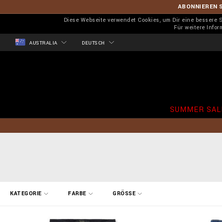
ABONNIEREN S
Diese Webseite verwendet Cookies, um Dir eine bessere
Für weitere Info
AUSTRALIA
DEUTSCH
SUMMER SAL
E
KATEGORIE
FARBE
GRÖSSE
r
g
e
b