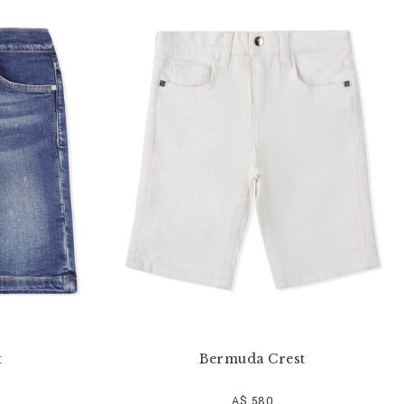
t
Bermuda Crest
A$ 580