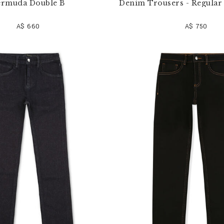
ermuda Double B
Denim Trousers - Regular 
A$ 660
A$ 750