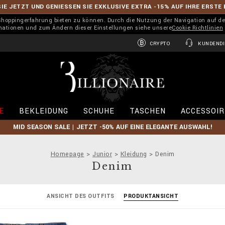
IE JETZT UND GENIESSEN SIE EXKLUSIVE EXTRA -15% AUF IHRE ERSTE
 Shoppingerfahrung bieten zu können. Durch die Nutzung der Navigation auf de
rmationen und zum Ändern dieser Einstellungen siehe unsere
Cookie Richtlinien
CRYPTO
KUNDENDI
B
i
l
l
i
E
BEKLEIDUNG
SCHUHE
TASCHEN
ACCESSOIR
o
n
MID SEASON SALE | JETZT -50% AUF EINE ELEGANTE AUSWAHL!
a
i
r
Homepage
Junior
Kleidung
Denim
e
Denim
ANSICHT DES OUTFITS
PRODUKTANSICHT