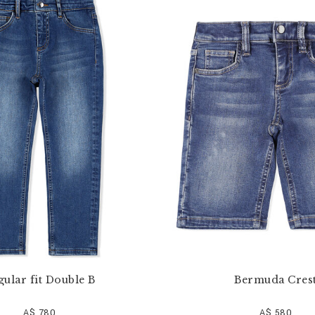
gular fit Double B
Bermuda Cres
A$ 780
A$ 580