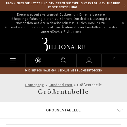
ABONNIEREN SIE JETZT UND GENIESSEN SIE EXKLUSIVE EXTRA -15% AUF IHRE
ERSTE BESTELLUNG
Diese Webseite verwendet Cookies, um Dir eine bessere
Shoppingerfahrung bieten zu können. Durch die Nutzung der
Navigation auf der Webseite stimmst Du den Cookies zu.
Für weitere Informationen und zum Ändern dieser Einstellungen siehe
unsere
Cookie Richtlinien
B
i
l
l
i
o
n
MID SEASON SALE -50% | EXKLUSIVE STÜCKE ENTDECKEN
a
i
Homepage
Kundendienst
Größentabelle
r
Größentabelle
e
BESTELLUNGEN
GRÖSSENTABELLE
ALLGEMEINE GESCHÄFTSBEDINGUNGEN
LIEFERUNG UND RÜCKSENDUNG
DATENSCHUTZBESTIMMUNGEN
ZAHLUNGSARTEN
COOKIE POLICY
IMPRESSUM
STOP FAKE
LIEFERUNG
KONTAKT
FAQ