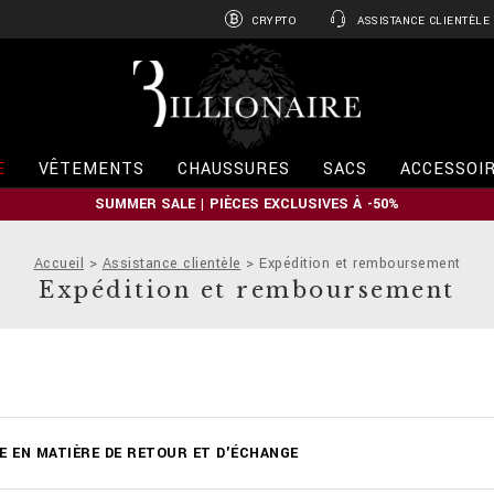
CRYPTO
ASSISTANCE CLIENTÈLE
B
i
l
l
i
E
VÊTEMENTS
CHAUSSURES
SACS
ACCESSOI
o
n
SUMMER SALE | PIÈCES EXCLUSIVES À -50%
a
i
r
Accueil
Assistance clientèle
Expédition et remboursement
e
Expédition et remboursement
E EN MATIÈRE DE RETOUR ET D'ÉCHANGE