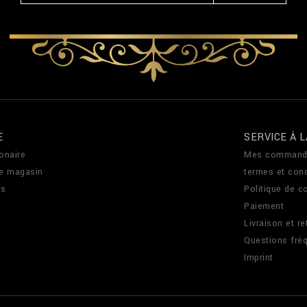
E
SERVICE À L
onaire
Mes command
de magasin
termes et cond
us
Politique de co
Paiement
Livraison et re
Questions fré
Imprint