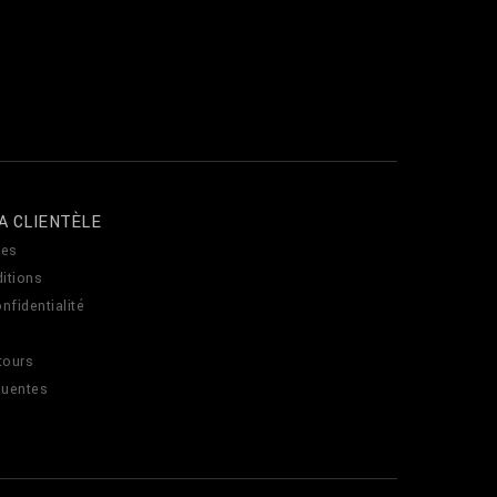
A CLIENTÈLE
es
itions
nfidentialité
tours
quentes