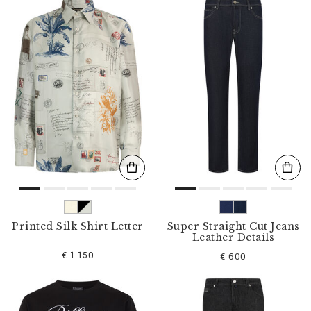
b
n
i
s
s
e
f
i
l
t
e
r
n
n
a
c
h
:
Printed Silk Shirt Letter
Super Straight Cut Jeans
Leather Details
€ 1.150
€ 600