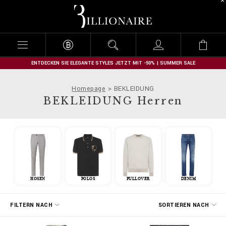
B
i
l
l
i
o
n
ENTDECKEN SIE ELEGANTE STYLES JETZT MIT -50% | SUMMER SALE
a
i
Homepage
BEKLEIDUNG
r
BEKLEIDUNG Herren
e
HOSEN
POLOS
PULLOVER
DENIM
E
FILTERN NACH
SORTIEREN NACH
r
g
e