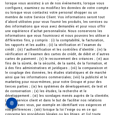
lorsque vous assistez à un de nos événements, lorsque vous
configurez, examinez ou modifiez les données de votre compte
ou lorsque vous contactez votre personal shopper ou un
membre de notre Service Client. Vos informations seront tout
d'abord utilisées pour vous fournir les produits, les services ou
des informations que vous avez demandés et pour vous offrir
une expérience d'achat personnalisée. Nous conservons les
informations que vous fournissez et nous pouvons les utiliser à
différentes fins, y compris : (i) la comptabilité, la facturation,
les rapports et les audits ; (ii) la vérification et l'examen du
crédit ; (iii) l'authentification et les contrôles d'identité ; (iv) la
vérification et l'examen des cartes de crédit, de débit et d'autres
cartes de paiement ; (v) le recouvrement des créances ; (vi) aux
fins de la sûreté, de la sécurité, de la santé, de la formation, et
à des fins administratives et juridiques ; (vii) la comparaison et
le couplage des données, les études statistiques et de marché
ainsi que les informations commerciales; (viii) la publicité et le
marketing pour nous-mêmes, pour notre Groupe et pour des
tierces parties ; (ix) les systèmes de développement, de test et
de conservation ; (x) les études, la recherche et le
développement ; (xi) les sondages menés auprès de la clientèle;
(xii) le service client et dans le but de faciliter nos relations
futures avec vous, par exemple en identifiant vos exigences et
vos préférences ; (xiii) lorsque la loi l'exige ou en ce qui
concerne les procédures légales ou les litiges, et (iv) toute