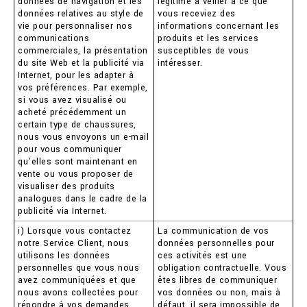
données de navigation et les
légitime à veiller à ce que
données relatives au style de
vous receviez des
vie pour personnaliser nos
informations concernant les
communications
produits et les services
commerciales, la présentation
susceptibles de vous
du site Web et la publicité via
intéresser.
Internet, pour les adapter à
vos préférences. Par exemple,
si vous avez visualisé ou
acheté précédemment un
certain type de chaussures,
nous vous envoyons un e-mail
pour vous communiquer
qu'elles sont maintenant en
vente ou vous proposer de
visualiser des produits
analogues dans le cadre de la
publicité via Internet.
i) Lorsque vous contactez
La communication de vos
notre Service Client, nous
données personnelles pour
utilisons les données
ces activités est une
personnelles que vous nous
obligation contractuelle. Vous
avez communiquées et que
êtes libres de communiquer
nous avons collectées pour
vos données ou non, mais à
répondre à vos demandes
défaut, il sera impossible de