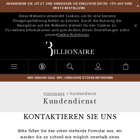
ABONNIEREN SIE JETZT UND GENIESSEN SIE EXKLUSIVE EXTRA -15% AUF IHRE
ERSTE BESTELLUNG
Diese Webseite verwendet Cookies, um Dir eine bessere
Shoppingerfahrung bieten zu können. Durch die Nutzung der
Navigation auf der Webseite stimmst Du den Cookies zu.
Für weitere Informationen und zum Ändern dieser Einstellungen siehe
unsere
Cookie Richtlinien
B
i
l
l
i
o
n
MID SEASON SALE -50% | EXKLUSIVE STÜCKE ENTDECKEN
a
i
Homepage
Kundendienst
r
Kundendienst
e
KONTAKTIEREN SIE UNS
Bitte füllen Sie das unten stehende Formular aus, wir
werden Sie so schnell wie möglich innerhalb eines