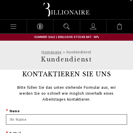
B
i
l
l
i
o
n
SUMMER SALE | EXKLUSIVE STÜCKE MIT -50%
a
i
Homepage
Kundendienst
r
Kundendienst
e
KONTAKTIEREN SIE UNS
Bitte füllen Sie das unten stehende Formular aus, wir
werden Sie so schnell wie möglich innerhalb eines
Arbeitstages kontaktieren.
Name