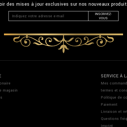
ir des mises à jour exclusives sur nos nouveaux produi
INSCRIVEZ-
VOUS
E
SERVICE À L
onaire
Mes command
de magasin
termes et cond
us
Politique de co
Paiement
Livraison et re
Questions fré
Imprint