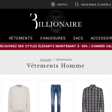
CRYPTO
ASSISTANCE CLIENTÈLE
B
i
l
l
i
E
VÊTEMENTS
CHAUSSURES
SACS
ACCESSOI
o
n
DÉCOUVREZ DES STYLES ÉLÉGANTS MAINTENANT À -50% | SUMMER SAL
a
i
r
Accueil
Vêtements
e
Vêtements Homme