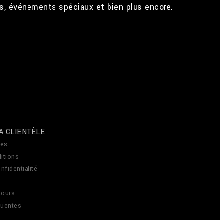
ts, événements spéciaux et bien plus encore.
A CLIENTÈLE
es
itions
nfidentialité
tours
quentes