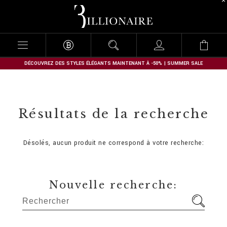
B
i
l
l
i
o
n
DÉCOUVREZ DES STYLES ÉLÉGANTS MAINTENANT À -50% | SUMMER SALE
a
i
r
e
Résultats de la recherche
Désolés, aucun produit ne correspond à votre recherche:
Nouvelle recherche: