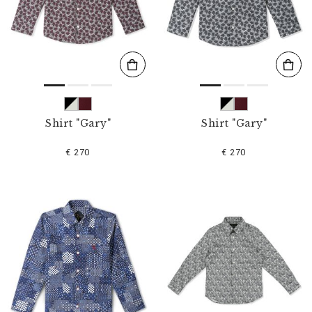
s
u
l
t
a
t
s
p
a
r
Shirt "Gary"
Shirt "Gary"
:
€ 270
€ 270