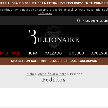
ETE AHORA Y DISFRUTA DE UN EXTRA -15% EXCLUSIVO EN TU PRIMER 
r. Continuando la navegación acepta el uso de los cookies. Para mayor informac
de Cookies
ATENCIÓN AL CLIEN
B
i
l
l
i
MMER SALE
ROPA
CALZADO
BOLSOS
ACCESOR
o
n
MID SEASON SALE -50% | DESCUBRE PIEZAS EXCLUSIVAS
a
i
r
Inicio
Atención al cliente
Pedidos
e
Pedidos