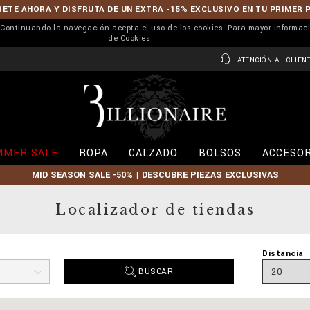
ETE AHORA Y DISFRUTA DE UN EXTRA -15% EXCLUSIVO EN TU PRIMER 
r. Continuando la navegación acepta el uso de los cookies. Para mayor informac
de Cookies
ATENCIÓN AL CLIEN
B
i
l
l
i
MMER SALE
ROPA
CALZADO
BOLSOS
ACCESOR
o
n
MID SEASON SALE -50% | DESCUBRE PIEZAS EXCLUSIVAS
a
i
r
Localizador de tiendas
e
Distancia
BUSCAR