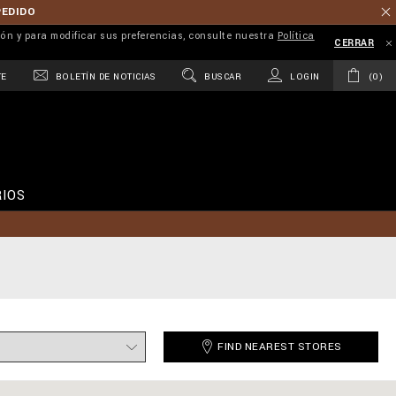
PEDIDO
ión y para modificar sus preferencias, consulte nuestra
Política
CERRAR
TE
BOLETÍN DE NOTICIAS
BUSCAR
LOGIN
0
IOS
FIND NEAREST STORES