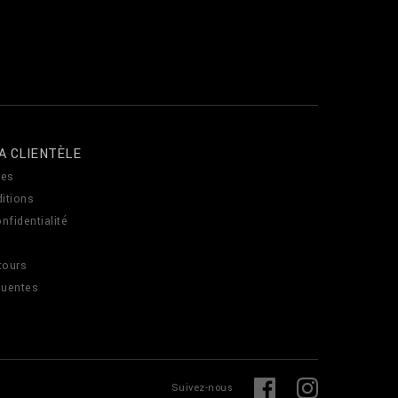
A CLIENTÈLE
es
itions
nfidentialité
tours
quentes
L
F
Suivez-nous
i
a