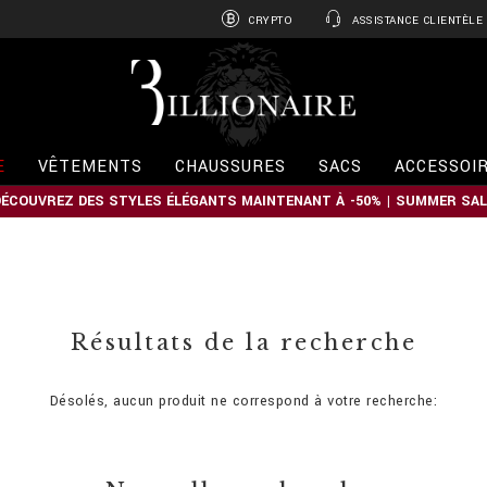
CRYPTO
ASSISTANCE CLIENTÈLE
B
i
l
l
i
E
VÊTEMENTS
CHAUSSURES
SACS
ACCESSOI
o
n
DÉCOUVREZ DES STYLES ÉLÉGANTS MAINTENANT À -50% | SUMMER SAL
a
i
r
e
Résultats de la recherche
Désolés, aucun produit ne correspond à votre recherche: