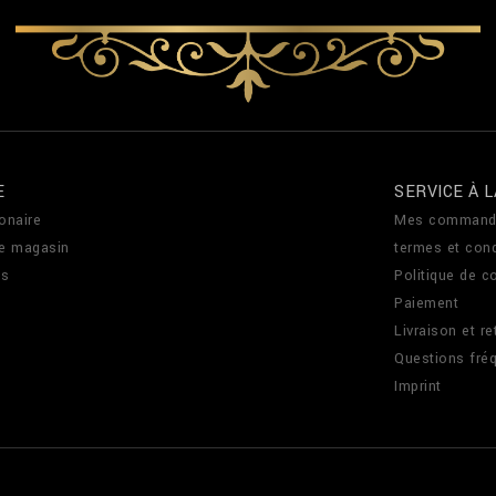
E
SERVICE À L
onaire
Mes command
de magasin
termes et cond
us
Politique de co
Paiement
Livraison et re
Questions fré
Imprint