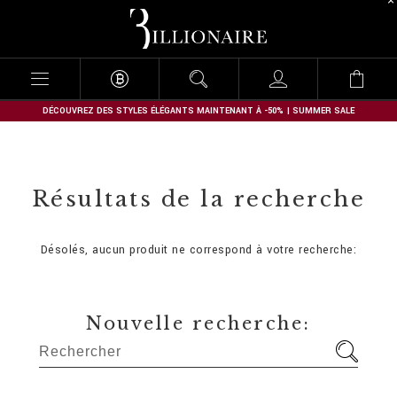
B
i
l
l
i
o
n
DÉCOUVREZ DES STYLES ÉLÉGANTS MAINTENANT À -50% | SUMMER SALE
a
i
r
e
Résultats de la recherche
Désolés, aucun produit ne correspond à votre recherche:
Nouvelle recherche: