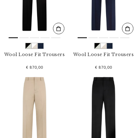
s
u
l
t
a
t
s
p
a
r
Wool Loose Fit Trousers
Wool Loose Fit Trousers
:
€ 870,00
€ 870,00