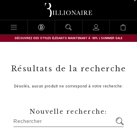
B
i
l
l
i
o
n
DÉCOUVREZ DES STYLES ÉLÉGANTS MAINTENANT À -50% | SUMMER SALE
a
i
r
e
Résultats de la recherche
Désolés, aucun produit ne correspond à votre recherche:
Nouvelle recherche: