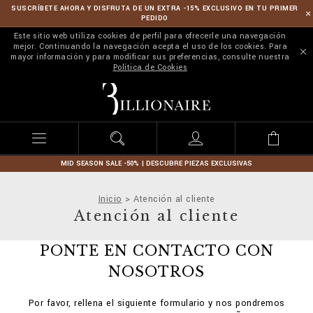
SUSCRÍBETE AHORA Y DISFRUTA DE UN EXTRA -15% EXCLUSIVO EN TU PRIMER
PEDIDO
Este sitio web utiliza cookies de perfil para ofrecerle una navegación
mejor. Continuando la navegación acepta el uso de los cookies. Para
mayor información y para modificar sus preferencias, consulte nuestra
Política de Cookies
B
i
l
l
i
o
n
MID SEASON SALE -50% | DESCUBRE PIEZAS EXCLUSIVAS
a
i
Inicio
Atención al cliente
r
Atención al cliente
e
PONTE EN CONTACTO CON
NOSOTROS
Por favor, rellena el siguiente formulario y nos pondremos