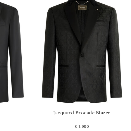
Jacquard Brocade Blazer
€ 1.980