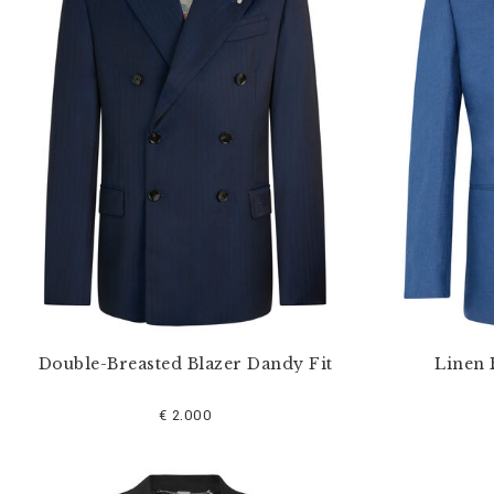
s
e
f
i
l
t
e
r
n
n
a
c
h
:
Double-Breasted Blazer Dandy Fit
Linen 
€ 2.000