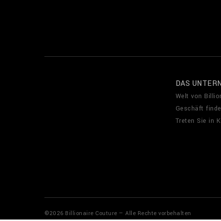
DAS UNTER
Welt von Billio
Geschäft find
Treten Sie in 
©
2026
Billionaire Couture — Alle Rechte vorbehalten