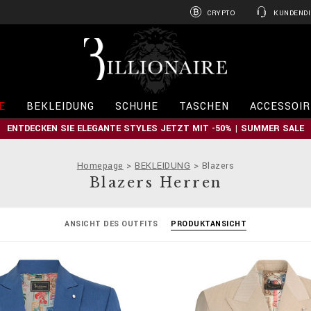
CRYPTO
KUNDENDI
B
i
l
l
i
E
BEKLEIDUNG
SCHUHE
TASCHEN
ACCESSOIR
o
n
ENTDECKEN SIE ELEGANTE STYLES JETZT MIT -50% | SUMMER SALE
a
i
r
Homepage
BEKLEIDUNG
Blazers
e
Blazers Herren
ANSICHT DES OUTFITS
PRODUKTANSICHT