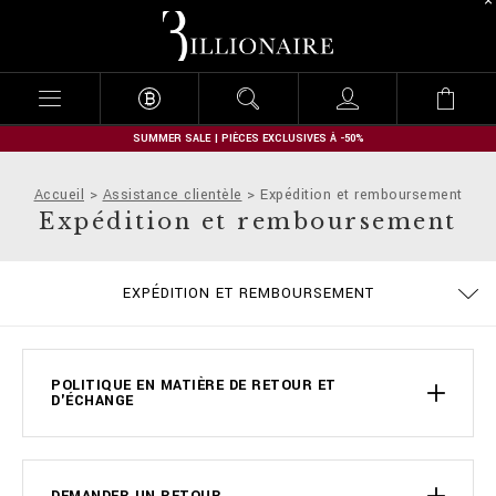
B
i
l
l
i
o
n
SUMMER SALE | PIÈCES EXCLUSIVES À -50%
a
i
Accueil
Assistance clientèle
Expédition et remboursement
r
Expédition et remboursement
e
MODALITÉS DE PAIEMENT
CONDITIONS DE VENTE
CONFIDENTIALITE
COOKIE POLICY
GUIDE TAILLES
COMMANDES
EXPÉDITION
STOP FAKE
CONTACTS
IMPRINT
FAQ
EXPÉDITION ET REMBOURSEMENT
POLITIQUE EN MATIÈRE DE RETOUR ET
D'ÉCHANGE