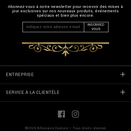
Abonnez-vous à notre newsletter pour recevoir des mises à
jour exclusives sur nos nouveaux produits, événements
spéciaux et bien plus encore.
INSCRIVEZ-
VOUS
ENTREPRISE
SERVICE À LA CLIENTÈLE
Monde de Billionaire
Localizateur de magasin
Mes commandes
L
F
i
a
n
c
k
e
Contactez-nous
termes et conditions
©
2026
Billionaire Couture — Tous droits réservés
e
b