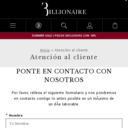
B
i
l
l
i
o
n
SUMMER SALE | PIEZAS EXCLUSIVAS CON -50%
a
i
Inicio
Atención al cliente
r
Atención al cliente
e
PONTE EN CONTACTO CON
NOSOTROS
Por favor, rellena el siguiente formulario y nos pondremos
en contacto contigo lo antes posible en un mÃ¡ximo de
un dÃ­a laborable.
Nombre