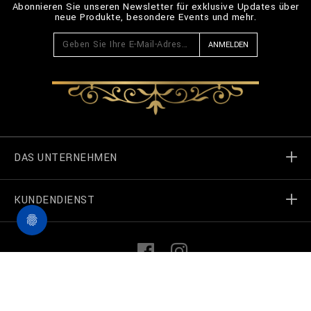
Abonnieren Sie unseren Newsletter für exklusive Updates über
neue Produkte, besondere Events und mehr.
ANMELDEN
DAS UNTERNEHMEN
KUNDENDIENST
Welt von Billionaire
Geschäft finden
Meine Bestellungen
L
F
i
a
n
c
k
e
Treten Sie in Kontakt
Terms und Bedingungen
©
2026
Billionaire Couture — Alle Rechte vorbehalten
e
b
d
o
I
o