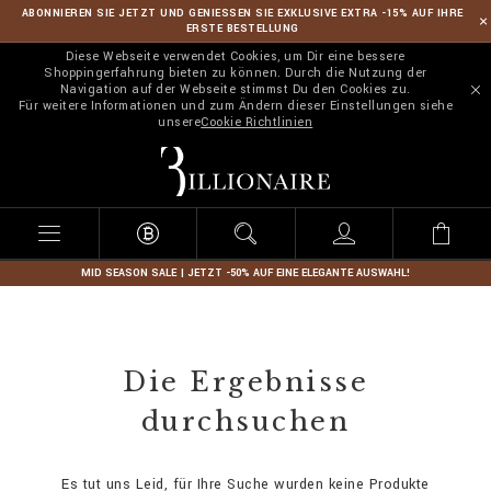
ABONNIEREN SIE JETZT UND GENIESSEN SIE EXKLUSIVE EXTRA -15% AUF IHRE
ERSTE BESTELLUNG
Diese Webseite verwendet Cookies, um Dir eine bessere
Shoppingerfahrung bieten zu können. Durch die Nutzung der
Navigation auf der Webseite stimmst Du den Cookies zu.
Für weitere Informationen und zum Ändern dieser Einstellungen siehe
unsere
Cookie Richtlinien
B
i
l
l
i
o
n
MID SEASON SALE | JETZT -50% AUF EINE ELEGANTE AUSWAHL!
a
i
r
e
Die Ergebnisse
durchsuchen
Es tut uns Leid, für Ihre Suche wurden keine Produkte