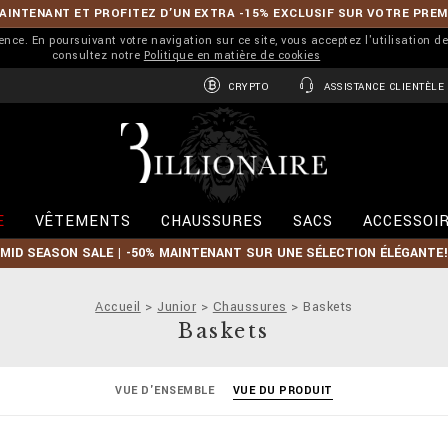
INTENANT ET PROFITEZ D’UN EXTRA -15% EXCLUSIF SUR VOTRE PRE
ience. En poursuivant votre navigation sur ce site, vous acceptez l'utilisation d
consultez notre
Politique en matière de cookies
CRYPTO
ASSISTANCE CLIENTÈLE
B
i
l
l
i
E
VÊTEMENTS
CHAUSSURES
SACS
ACCESSOI
o
n
MID SEASON SALE | -50% MAINTENANT SUR UNE SÉLECTION ÉLÉGANTE!
a
i
r
Accueil
Junior
Chaussures
Baskets
e
Baskets
VUE D'ENSEMBLE
VUE DU PRODUIT