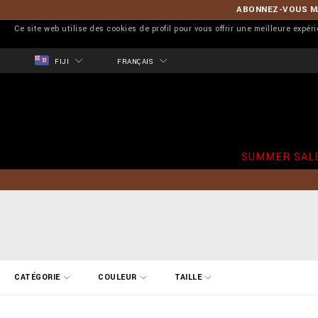
ABONNEZ-VOUS MA
Ce site web utilise des cookies de profil pour vous offrir une meilleure expér
FIJI
FRANÇAIS
SUMMER SAL
A
CATÉGORIE
COULEUR
TAILLE
f
f
i
n