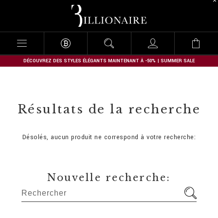
B
i
l
l
i
o
n
DÉCOUVREZ DES STYLES ÉLÉGANTS MAINTENANT À -50% | SUMMER SALE
a
i
r
e
Résultats de la recherche
Désolés, aucun produit ne correspond à votre recherche:
Nouvelle recherche: