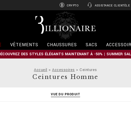
CRYPTO
ASSISTANCE CLIENTÈLE
B
i
l
l
i
E
VÊTEMENTS
CHAUSSURES
SACS
ACCESSOI
o
n
DÉCOUVREZ DES STYLES ÉLÉGANTS MAINTENANT À -50% | SUMMER SAL
a
i
r
Accueil
Accessoires
Ceintures
e
Ceintures Homme
VUE DU PRODUIT