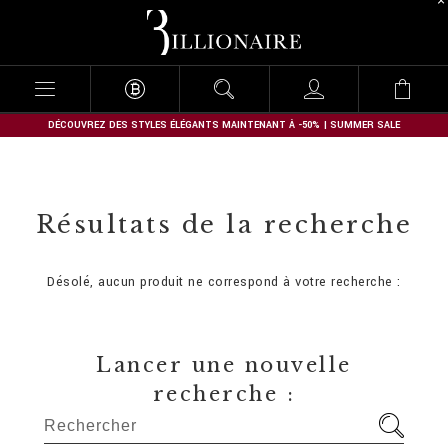
B
i
l
l
i
o
n
DÉCOUVREZ DES STYLES ÉLÉGANTS MAINTENANT À -50% | SUMMER SALE
a
i
r
e
Résultats de la recherche
Désolé, aucun produit ne correspond à votre recherche :
Lancer une nouvelle
recherche :