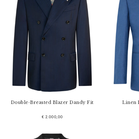
o
s
r
é
s
u
l
t
a
t
s
p
a
r
:
Double-Breasted Blazer Dandy Fit
Linen 
€ 2.000,00