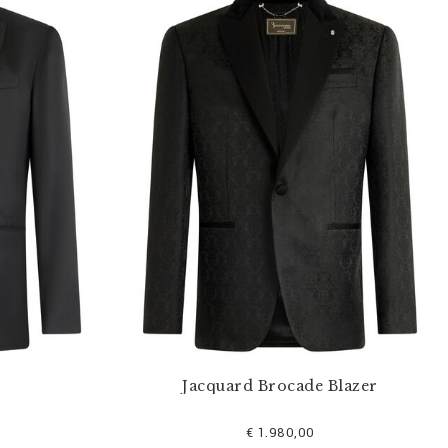
Jacquard Brocade Blazer
€ 1.980,00