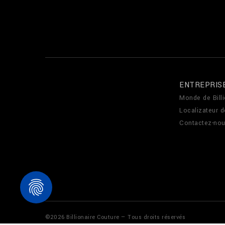
ENTREPRIS
Monde de Billi
Localizateur 
Contactez-no
©
2026
Billionaire Couture — Tous droits réservés