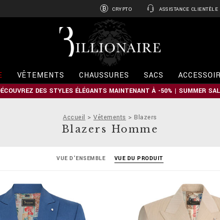
CRYPTO
ASSISTANCE CLIENTÈLE
B
i
l
l
i
E
VÊTEMENTS
CHAUSSURES
SACS
ACCESSOI
o
n
DÉCOUVREZ DES STYLES ÉLÉGANTS MAINTENANT À -50% | SUMMER SAL
a
i
r
Accueil
Vêtements
Blazers
e
Blazers Homme
VUE D'ENSEMBLE
VUE DU PRODUIT