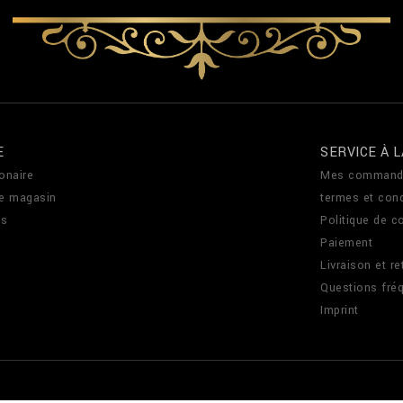
E
SERVICE À L
onaire
Mes command
de magasin
termes et cond
us
Politique de co
Paiement
Livraison et re
Questions fré
Imprint