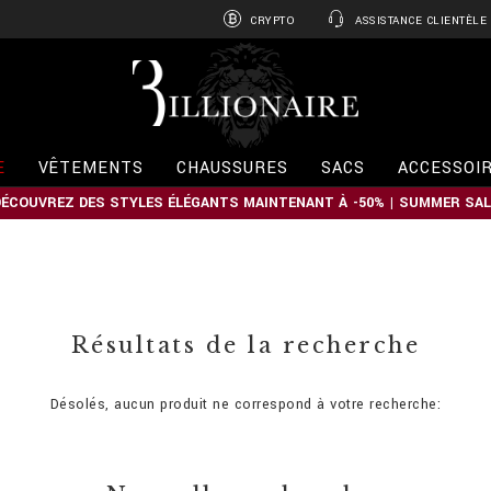
CRYPTO
ASSISTANCE CLIENTÈLE
B
i
l
l
i
E
VÊTEMENTS
CHAUSSURES
SACS
ACCESSOI
o
n
DÉCOUVREZ DES STYLES ÉLÉGANTS MAINTENANT À -50% | SUMMER SAL
a
i
r
e
Résultats de la recherche
Désolés, aucun produit ne correspond à votre recherche: