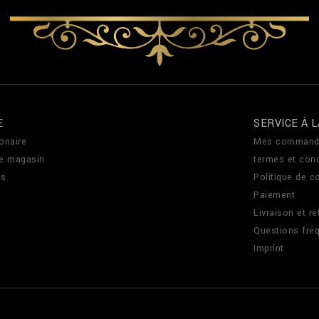
E
SERVICE À L
onaire
Mes command
de magasin
termes et cond
us
Politique de co
Paiement
Livraison et re
Questions fré
Imprint