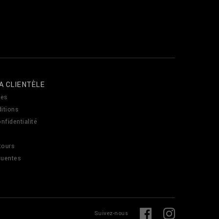
A CLIENTÈLE
es
itions
nfidentialité
tours
quentes
L
F
Suivez-nous
i
a