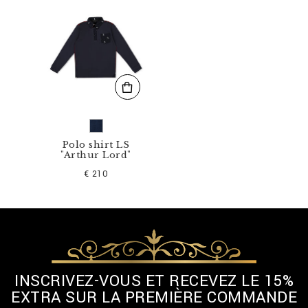
-
B
T
K
0
1
1
9
-
B
T
E
Polo shirt LS
"Arthur Lord"
0
1
€ 210
4
N
_
2
4
.
h
t
INSCRIVEZ-VOUS ET RECEVEZ LE 15%
m
EXTRA SUR LA PREMIÈRE COMMANDE
l