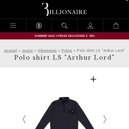
B
i
l
l
i
o
n
SUMMER SALE | PIÈCES EXCLUSIVES À -50%
a
i
Accueil
Junior
Vêtements
Polos
Polo shirt LS "Arthur Lord"
r
Polo shirt LS "Arthur Lord"
e