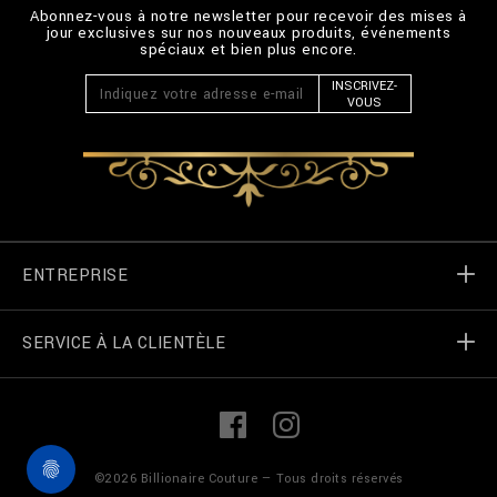
Abonnez-vous à notre newsletter pour recevoir des mises à
jour exclusives sur nos nouveaux produits, événements
spéciaux et bien plus encore.
INSCRIVEZ-
VOUS
ENTREPRISE
SERVICE À LA CLIENTÈLE
Monde de Billionaire
Localizateur de magasin
Mes commandes
L
F
i
a
n
c
k
e
Contactez-nous
termes et conditions
©
2026
Billionaire Couture — Tous droits réservés
e
b