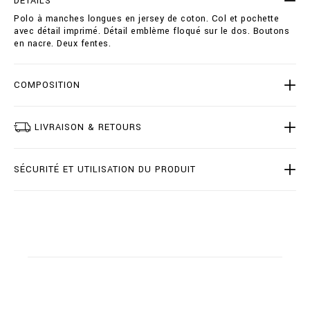
DÉTAILS
i
i
Polo à manches longues en jersey de coton. Col et pochette
r
o
avec détail imprimé. Détail emblème floqué sur le dos. Boutons
t
n
en nacre. Deux fentes.
-
s
l
s
-
COMPOSITION
_
a
r
LIVRAISON & RETOURS
t
h
u
SÉCURITÉ ET UTILISATION DU PRODUIT
r
-
l
o
r
d
_
/
O
1
7
C