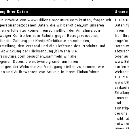
ng Ihrer Daten
Unsere 
in Produkt von www.Billionairecouture.com,kaufen, fragen wir
1. Die 
 personenbezogenen Daten, die wir benötigen,,um unseren
Daten fü
hnen erfüllen zu können, einschließlich der Annahme,von
Ihnen
twaiger Kontrollen zum Schutz gegen Betrugsversuche,
frei, Ih
 für die Zahlung per Kredit-/Debitkarte entscheiden,
angefor
stellung, den Versand und die Lieferung des Produkts und
Daten w
e Abwicklung der Rücksendung.,b) Wenn Sie
abzusch
irecouture.com besuchen,,sammeln wir alle
oder au
genen Daten, die notwendig sind, um Ihnen
www.Bil
stungen der Webseite zur Verfügung stellen zu können, wie
surfen 
gen und Aufbewahren von Artikeln in Ihrem Einkaufskorb.
Webseit
z.B. di
www.Bil
einkauf
Erfüllun
unserer
und
sonstig
bei uns
nicht, 
notwend