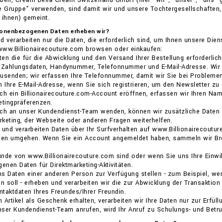
ben, Cream Della Cream Switzerland GmbH (hier "wir", "unser", "uns" gen
e Gruppe" verwenden, sind damit wir und unsere Tochtergesellschaften,
 ihnen) gemeint.
sonenbezogenen Daten erheben wir?
d verarbeiten nur die Daten, die erforderlich sind, um Ihnen unsere Di
www.Billionairecouture.com browsen oder einkaufen:
iten die für die Abwicklung und den Versand Ihrer Bestellung erforde
 Zahlungsdaten, Handynummer, Telefonnummer und E-Mail-Adresse. Wir e
usenden; wir erfassen Ihre Telefonnummer, damit wir Sie bei Problemen
n Ihre E-Mail-Adresse, wenn Sie sich registrieren, um den Newsletter zu 
ch ein Billionairecouture.com-Account eröffnen, erfassen wir Ihren Nam
etingpräferenzen.
ch an unser Kundendienst-Team wenden, können wir zusätzliche Daten sa
keting, der Webseite oder anderen Fragen weiterhelfen.
 und verarbeiten Daten über Ihr Surfverhalten auf www.Billionairecoutur
iten umgehen. Wenn Sie ein Account angemeldet haben, sammeln wir Bro
nde von www.Billionairecouture.com sind oder wenn Sie uns Ihre Einwilli
nen Daten für Direktmarketing-Aktivitäten.
s Daten einer anderen Person zur Verfügung stellen - zum Beispiel, we
en soll - erheben und verarbeiten wir die zur Abwicklung der Transakt
taktdaten Ihres Freundes/Ihrer Freundin.
 Artikel als Geschenk erhalten, verarbeiten wir Ihre Daten nur zur Erfül
nser Kundendienst-Team anrufen, wird Ihr Anruf zu Schulungs- und Bet