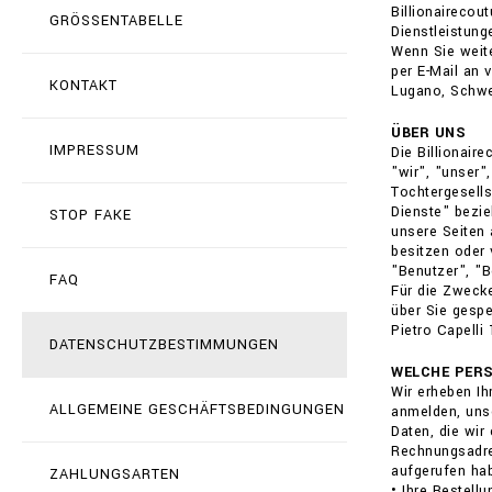
Billionairecou
GRÖSSENTABELLE
Dienstleistun
Wenn Sie weit
per E-Mail an 
KONTAKT
Lugano, Schwei
ÜBER UNS
IMPRESSUM
Die Billionai
"wir", "unser"
Tochtergesells
Dienste" bezie
STOP FAKE
unsere Seiten 
besitzen oder 
"Benutzer", "Be
FAQ
Für die Zwecke
über Sie gespe
Pietro Capelli
DATENSCHUTZBESTIMMUNGEN
WELCHE PER
Wir erheben Ih
ALLGEMEINE GESCHÄFTSBEDINGUNGEN
anmelden, uns
Daten, die wir
Rechnungsadres
aufgerufen ha
ZAHLUNGSARTEN
• Ihre Bestell