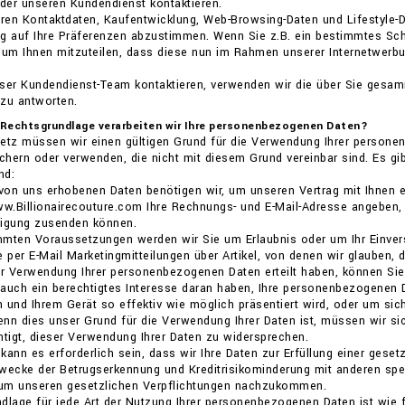
oder unseren Kundendienst kontaktieren.
eren Kontaktdaten, Kaufentwicklung, Web-Browsing-Daten und Lifestyle-
ng auf Ihre Präferenzen abzustimmen. Wenn Sie z.B. ein bestimmtes Sch
, um Ihnen mitzuteilen, dass diese nun im Rahmen unserer Internetwer
nser Kundendienst-Team kontaktieren, verwenden wir die über Sie gesa
 zu antworten.
 Rechtsgrundlage verarbeiten wir Ihre personenbezogenen Daten?
tz müssen wir einen gültigen Grund für die Verwendung Ihrer personen
hern oder verwenden, die nicht mit diesem Grund vereinbar sind. Es gi
nd:
 von uns erhobenen Daten benötigen wir, um unseren Vertrag mit Ihnen 
ww.Billionairecouture.com Ihre Rechnungs- und E-Mail-Adresse angeben, 
tigung zusenden können.
immten Voraussetzungen werden wir Sie um Erlaubnis oder um Ihr Einver
e per E-Mail Marketingmitteilungen über Artikel, von denen wir glauben,
ur Verwendung Ihrer personenbezogenen Daten erteilt haben, können Sie 
n auch ein berechtigtes Interesse daran haben, Ihre personenbezogenen 
 und Ihrem Gerät so effektiv wie möglich präsentiert wird, oder um sich
Wenn dies unser Grund für die Verwendung Ihrer Daten ist, müssen wir si
htigt, dieser Verwendung Ihrer Daten zu widersprechen.
h kann es erforderlich sein, dass wir Ihre Daten zur Erfüllung einer ges
wecke der Betrugserkennung und Kreditrisikominderung mit anderen spez
um unseren gesetzlichen Verpflichtungen nachzukommen.
dlage für jede Art der Nutzung Ihrer personenbezogenen Daten ist wie f