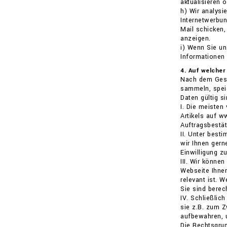
aktualisieren 
h) Wir analysi
Internetwerbu
Mail schicken
anzeigen.
i) Wenn Sie u
Informationen
4. Auf welcher
Nach dem Gese
sammeln, speic
Daten gültig si
I. Die meisten
Artikels auf w
Auftragsbestä
II. Unter best
wir Ihnen gern
Einwilligung z
III. Wir könne
Webseite Ihnen
relevant ist. 
Sie sind berec
IV. Schließlic
sie z.B. zum Z
aufbewahren, 
Die Rechtsgrun