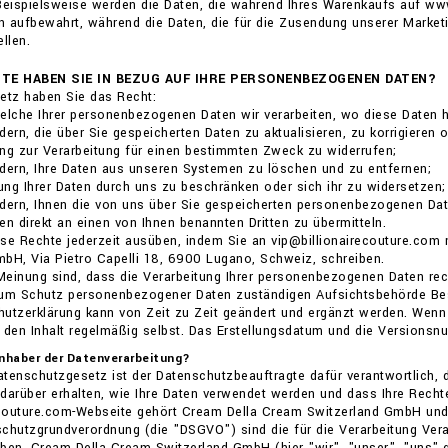
 Beispielsweise werden die Daten, die während Ihres Warenkaufs auf w
 aufbewahrt, während die Daten, die für die Zusendung unserer Market
llen.
TE HABEN SIE IN BEZUG AUF IHRE PERSONENBEZOGENEN DATEN?
tz haben Sie das Recht:
welche Ihrer personenbezogenen Daten wir verarbeiten, wo diese Daten 
dern, die über Sie gespeicherten Daten zu aktualisieren, zu korrigieren 
gung zur Verarbeitung für einen bestimmten Zweck zu widerrufen;
dern, Ihre Daten aus unseren Systemen zu löschen und zu entfernen;
tung Ihrer Daten durch uns zu beschränken oder sich ihr zu widersetzen;
dern, Ihnen die von uns über Sie gespeicherten personenbezogenen Daten
en direkt an einen von Ihnen benannten Dritten zu übermitteln.
se Rechte jederzeit ausüben, indem Sie an vip@billionairecouture.com
bH, Via Pietro Capelli 18, 6900 Lugano, Schweiz, schreiben.
einung sind, dass die Verarbeitung Ihrer personenbezogenen Daten rechts
zum Schutz personenbezogener Daten zuständigen Aufsichtsbehörde Be
utzerklärung kann von Zeit zu Zeit geändert und ergänzt werden. Wenn 
 den Inhalt regelmäßig selbst. Das Erstellungsdatum und die Versions
 Inhaber der Datenverarbeitung?
enschutzgesetz ist der Datenschutzbeauftragte dafür verantwortlich, 
darüber erhalten, wie Ihre Daten verwendet werden und dass Ihre Recht
recouture.com-Webseite gehört Cream Della Cream Switzerland GmbH und
chutzgrundverordnung (die "DSGVO") sind die für die Verarbeitung Vera