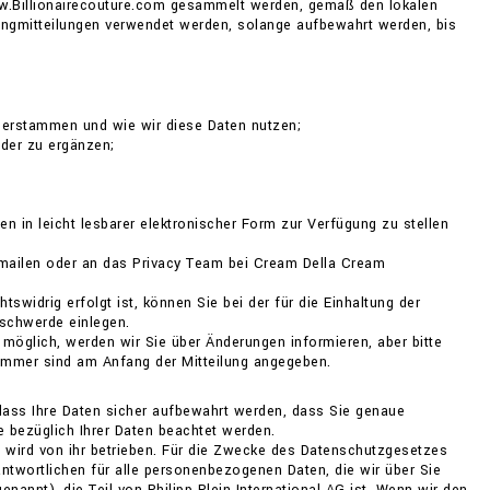
ww.Billionairecouture.com gesammelt werden, gemäß den lokalen
ingmitteilungen verwendet werden, solange aufbewahrt werden, bis
herstammen und wie wir diese Daten nutzen;
oder zu ergänzen;
 in leicht lesbarer elektronischer Form zur Verfügung zu stellen
 mailen oder an das Privacy Team bei Cream Della Cream
widrig erfolgt ist, können Sie bei der für die Einhaltung der
schwerde einlegen.
möglich, werden wir Sie über Änderungen informieren, aber bitte
nummer sind am Anfang der Mitteilung angegeben.
dass Ihre Daten sicher aufbewahrt werden, dass Sie genaue
e bezüglich Ihrer Daten beachtet werden.
 wird von ihr betrieben. Für die Zwecke des Datenschutzgesetzes
ntwortlichen für alle personenbezogenen Daten, die wir über Sie