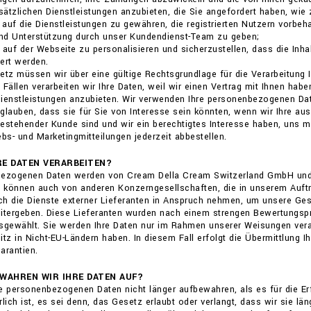
usätzlichen Dienstleistungen anzubieten, die Sie angefordert haben, wie 
f auf die Dienstleistungen zu gewähren, die registrierten Nutzern vorbe
und Unterstützung durch unser Kundendienst-Team zu geben;
 auf der Webseite zu personalisieren und sicherzustellen, dass die Inha
ert werden.
z müssen wir über eine gültige Rechtsgrundlage für die Verarbeitung I
 Fällen verarbeiten wir Ihre Daten, weil wir einen Vertrag mit Ihnen habe
Dienstleistungen anzubieten. Wir verwenden Ihre personenbezogenen Dat
glauben, dass sie für Sie von Interesse sein könnten, wenn wir Ihre a
estehender Kunde sind und wir ein berechtigtes Interesse haben, uns mi
ebs- und Marketingmitteilungen jederzeit abbestellen.
RE DATEN VERARBEITEN?
bezogenen Daten werden von Cream Della Cream Switzerland GmbH und Phi
d können auch von anderen Konzerngesellschaften, die in unserem Auftr
h die Dienste externer Lieferanten in Anspruch nehmen, um unsere Ges
itergeben. Diese Lieferanten wurden nach einem strengen Bewertungspro
ewählt. Sie werden Ihre Daten nur im Rahmen unserer Weisungen verarb
itz in Nicht-EU-Ländern haben. In diesem Fall erfolgt die Übermittlung 
arantien.
EWAHREN WIR IHRE DATEN AUF?
e personenbezogenen Daten nicht länger aufbewahren, als es für die Erf
rlich ist, es sei denn, das Gesetz erlaubt oder verlangt, dass wir sie l