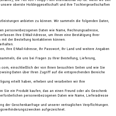
annt), die Teil von Philipp Plein International AG ist. Wenn wir den
 unsere oberste Holdinggesellschaft und ihre Tochtergesellschaften
enstleistungen anbieten zu können. Wir sammeln die folgenden Daten,
rlichen personenbezogenen Daten wie Name, Rechnungsadresse,
rfassen Ihre E-Mail-Adresse, um Ihnen eine Bestätigung Ihrer
 mit der Bestellung kontaktieren können.
erhalten.
en, Ihre E-Mail-Adresse, Ihr Passwort, Ihr Land und weitere Angaben
mmeln, die uns bei Fragen zu Ihrer Bestellung, Lieferung,
e.com, einschließlich der von Ihnen besuchten Seiten und wie Sie
wsing-Daten über Ihren Zugriff auf die entsprechenden Bereiche
gung erteilt haben, erheben und verarbeiten wir Ihre
nn Sie ein Produkt kaufen, das an einen Freund oder als Geschenk
ion erforderlichen personenbezogenen Daten wie Name, Lieferadresse
lung der Geschenkanfrage und unserer vertraglichen Verpflichtungen.
rugsverhinderungszwecken aufgezeichnet.