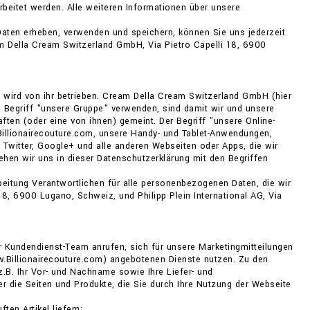
beitet werden. Alle weiteren Informationen über unsere
aten erheben, verwenden und speichern, können Sie uns jederzeit
am Della Cream Switzerland GmbH, Via Pietro Capelli 18, 6900
wird von ihr betrieben. Cream Della Cream Switzerland GmbH (hier
den Begriff "unsere Gruppe" verwenden, sind damit wir und unsere
ften (oder eine von ihnen) gemeint. Der Begriff "unsere Online-
 Billionairecouture.com, unsere Handy- und Tablet-Anwendungen,
 Twitter, Google+ und alle anderen Webseiten oder Apps, die wir
ehen wir uns in dieser Datenschutzerklärung mit den Begriffen
eitung Verantwortlichen für alle personenbezogenen Daten, die wir
8, 6900 Lugano, Schweiz, und Philipp Plein International AG, Via
 Kundendienst-Team anrufen, sich für unsere Marketingmitteilungen
.Billionairecouture.com) angebotenen Dienste nutzen. Zu den
z.B. Ihr Vor- und Nachname sowie Ihre Liefer- und
 die Seiten und Produkte, die Sie durch Ihre Nutzung der Webseite
en Artikel liefern;