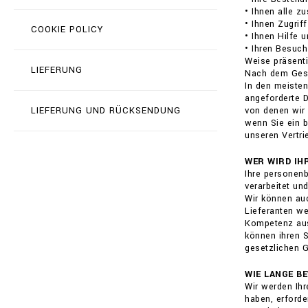
• Ihnen alle z
• Ihnen Zugrif
COOKIE POLICY
• Ihnen Hilfe 
• Ihren Besuch
Weise präsenti
LIEFERUNG
Nach dem Geset
In den meisten
angeforderte 
LIEFERUNG UND RÜCKSENDUNG
von denen wir 
wenn Sie ein b
unseren Vertri
WER WIRD IH
Ihre personen
verarbeitet un
Wir können auc
Lieferanten we
Kompetenz ausg
können ihren S
gesetzlichen G
WIE LANGE B
Wir werden Ihr
haben, erforde