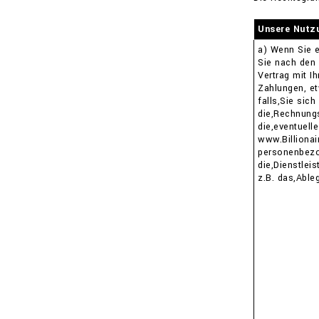
Unsere Nutzu
a) Wenn Sie e
Sie nach den
Vertrag mit I
Zahlungen, e
falls,Sie sich
die,Rechnungs
die,eventuell
www.Billiona
personenbezo
die,Dienstlei
z.B. das,Able