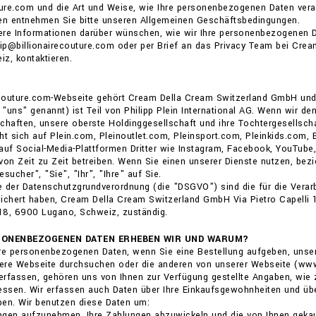
ture.com und die Art und Weise, wie Ihre personenbezogenen Daten verar
gen entnehmen Sie bitte unseren Allgemeinen Geschäftsbedingungen.
ere Informationen darüber wünschen, wie wir Ihre personenbezogenen D
vip@billionairecouture.com oder per Brief an das Privacy Team bei Cre
z, kontaktieren.
recouture.com-Webseite gehört Cream Della Cream Switzerland GmbH und 
, "uns" genannt) ist Teil von Philipp Plein International AG. Wenn wir 
chaften, unsere oberste Holdinggesellschaft und ihre Tochtergesellscha
ht sich auf Plein.com, Pleinoutlet.com, Pleinsport.com, Pleinkids.com,
auf Social-Media-Plattformen Dritter wie Instagram, Facebook, YouTube,
von Zeit zu Zeit betreiben. Wenn Sie einen unserer Dienste nutzen, bezi
sucher", "Sie", "Ihr", "Ihre" auf Sie.
 der Datenschutzgrundverordnung (die "DSGVO") sind die für die Verarb
ichert haben, Cream Della Cream Switzerland GmbH Via Pietro Capelli 1
 18, 6900 Lugano, Schweiz, zuständig.
SONENBEZOGENEN DATEN ERHEBEN WIR UND WARUM?
re personenbezogenen Daten, wenn Sie eine Bestellung aufgeben, unser
ere Webseite durchsuchen oder die anderen von unserer Webseite (www
 erfassen, gehören uns von Ihnen zur Verfügung gestellte Angaben, wie 
sen. Wir erfassen auch Daten über Ihre Einkaufsgewohnheiten und über
ben. Wir benutzen diese Daten um:
ungen aufzunehmen, Ihre Zahlungen abzuwickeln und die von Ihnen gekauft