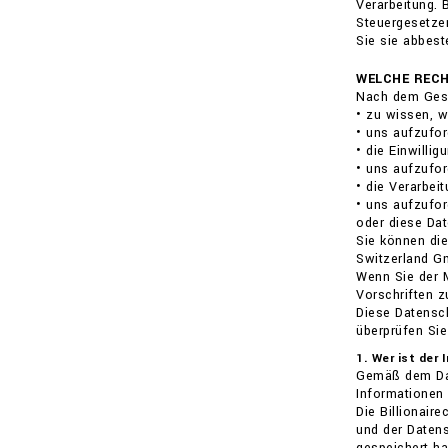
Verarbeitung.
Steuergesetzen
Sie sie abbeste
WELCHE RECH
Nach dem Gese
• zu wissen, 
• uns aufzufor
• die Einwilli
• uns aufzufor
• die Verarbei
• uns aufzufor
oder diese Dat
Sie können die
Switzerland Gm
Wenn Sie der M
Vorschriften 
Diese Datensch
überprüfen Sie
1. Wer ist der
Gemäß dem Dat
Informationen 
Die Billionai
und der Datens