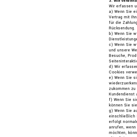
3. Wie verwen
Wir erfassen 
a) Wenn Sie ei
Vertrag mit Ih
für die Zahlun
Rücksendung.
b) Wenn Sie w
Dienstleistung
c) Wenn Sie w
und unsere Wer
Besuche, Produ
Seiteninterakt
d) Wir erfasse
Cookies verwen
e) Wenn Sie si
wiederzuerkenn
zukommen zu la
Kundendienst a
f) Wenn Sie si
können Sie sie
g) Wenn Sie au
einschließlich
erfolgt normal
anrufen, wenn 
möchten, könne