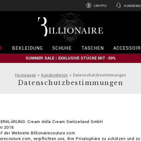
CRYPTO
KUNDENDI
B
i
l
l
i
E
BEKLEIDUNG
SCHUHE
TASCHEN
ACCESSOIR
o
n
SUMMER SALE | EXKLUSIVE STÜCKE MIT -50%
a
i
r
Homepage
Kundendienst
Datenschutzbestimmungen
e
Datenschutzbestimmungen
RKLÄRUNG: Cream della Cream Switzerland GmbH
AI 2018
 der Webseite Billionairecouture.com.
onairecouture.com, verpflichten uns, Ihre Privatsphäre zu schützen und zu