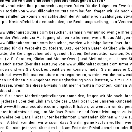
den wir die von uns erhobenen personenbezogenen Daten?
und verarbeiten Ihre personenbezogenen Daten für die folgenden Zwecke
n Produkt von www.Billionairecouture.com kaufen, fragen wir Sie nach
nen erfüllen zu können, einschließlich der Annahme von Zahlungen, etwa
g per Kredit-/Debitkarte entscheiden, die Rechnungsstellung, den Versa
ww.Billionairecouture.com besuchen, sammeln wir nur so wenige Ihrer
en der Webseite zur Verfügung stellen zu können, wie z.B. das Ablegen 
ww.Billionairecouture.com besuchen, werden wir einige Daten über Ihr
bung für die Webseite zu fördern. Dazu gehören Daten darüber, wie Si
kte, die Sie angesehen oder gesucht haben, Seitenreaktionszeiten, Dow
ion (z. B. Scrollen, Klicks und Mouse-Overs) und Methoden, mit denen Si
n auch Daten über Ihre Nutzung von www.Billionairecouture.com unter 
den und wie Sie Cookies deaktivieren können, finden Sie in unserer Coo
ch auf www.Billionairecouture.com registrieren, werden wir die notwe
en und Ihnen die Angebote zur Registrierung von Diensten, wie z.B. di
ssen. Wenn Sie diese E-Mails nicht mehr erhalten möchten, können Sie
bbestellen.
ch für unsere Marketingmitteilungen anmelden, fragen wir Sie nach Ihrer
 jederzeit über den Link am Ende der E-Mail oder über unseren Kundendi
f www.Billionairecouture.com eingekauft haben, verwenden wir die per
 Ihrer Kaufentwicklung, um Sie über Produkte und Dienstleistungen zu in
erweise per E-Mail, aber unter bestimmten Umständen können wir Sie au
ein Artikel, von dem wir wissen, dass Sie ihn gerne kaufen wollten, wie
n Sie sich jederzeit über den Link am Ende der E-Mail abmelden oder 