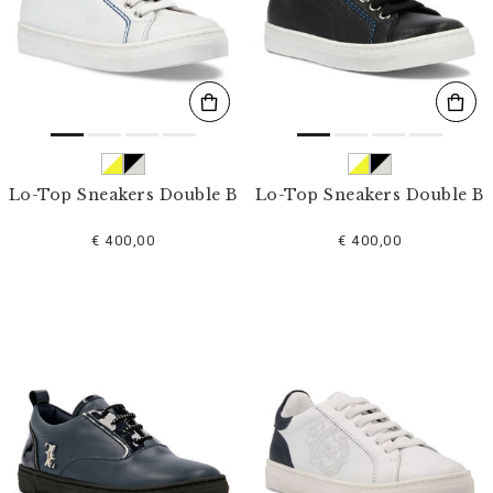
l
t
e
r
n
n
a
c
h
:
Lo-Top Sneakers Double B
Lo-Top Sneakers Double B
€ 400,00
€ 400,00