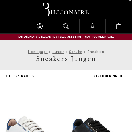
B
i
l
l
i
o
n
ENTDECKEN SIE ELEGANTE STYLES JETZT MIT -50% | SUMMER SALE
a
i
Homepage
Junior
Schuhe
Sneakers
r
Sneakers Jungen
e
E
FILTERN NACH
SORTIEREN NACH
r
g
e
b
n
i
s
s
e
f
i