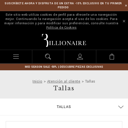
SUSCRÍBETE AHORA Y DISFRUTA DE UN EXTRA -15% EXCLUSIVO EN TU PRIMER
PEDIDO
Este sitio web utiliza cookies de perfil para ofrecerle una navegación
mejor. Continuando la navegación acepta el uso de los cookies. Para
mayor información y para modificar sus preferencias, consulte nuestra
Política de Cookies
B
i
l
l
i
o
n
MID SEASON SALE -50% | DESCUBRE PIEZAS EXCLUSIVAS
a
i
Inicio
Atención al cliente
Tallas
r
Tallas
e
PEDIDOS
TALLAS
TÉRMINOS Y CONDICIONES
ENVÍOS Y DEVOLUCIONES
POLÍTICA DE PRIVACIDAD
MODOS DE PAGO
COOKIE POLICY
STOP FAKE
CONTACTS
IMPRINT
ENVÍOS
FAQ