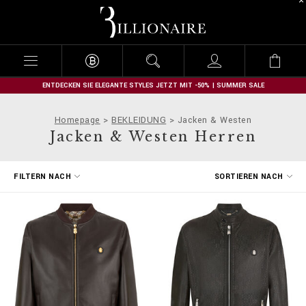
B
i
l
l
i
o
n
ENTDECKEN SIE ELEGANTE STYLES JETZT MIT -50% | SUMMER SALE
a
i
Homepage
BEKLEIDUNG
Jacken & Westen
r
Jacken & Westen Herren
e
E
FILTERN NACH
SORTIEREN NACH
r
g
e
b
n
i
s
s
e
f
i