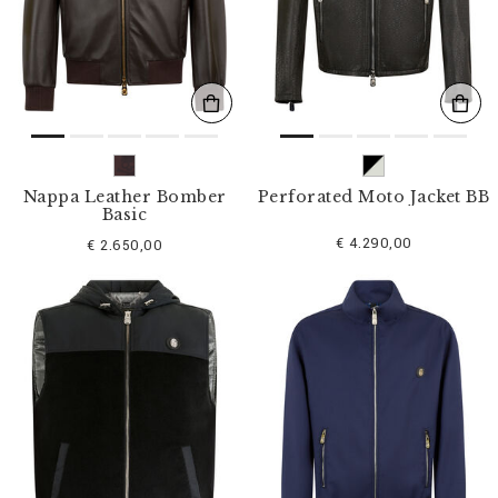
l
t
e
r
n
n
a
c
h
:
Nappa Leather Bomber
Perforated Moto Jacket BB
Basic
€ 4.290,00
€ 2.650,00