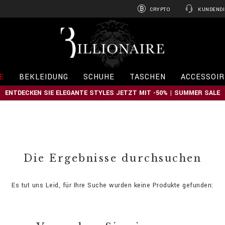
CRYPTO
KUNDENDI
B
i
l
l
i
E
BEKLEIDUNG
SCHUHE
TASCHEN
ACCESSOIR
o
n
ENTDECKEN SIE ELEGANTE STYLES JETZT MIT -50% | SUMMER SALE
a
i
r
e
Die Ergebnisse durchsuchen
Es tut uns Leid, für Ihre Suche wurden keine Produkte gefunden: