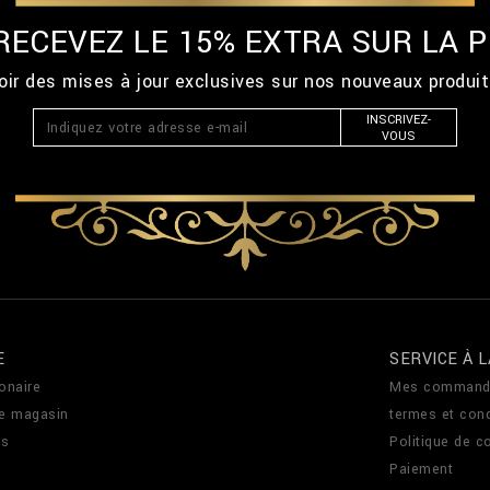
 RECEVEZ LE 15% EXTRA SUR LA
ir des mises à jour exclusives sur nos nouveaux produi
INSCRIVEZ-
VOUS
E
SERVICE À L
onaire
Mes command
de magasin
termes et cond
us
Politique de co
Paiement