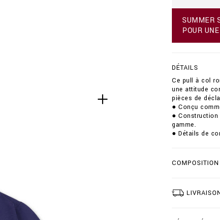
f
r
SUMMER SA
/
POUR UNE
p
u
l
l
DÉTAILS
o
v
Ce pull à col r
e
une attitude con
r
pièces de décla
-
● Conçu comme u
r
● Construction 
o
gamme.
u
● Détails de con
n
d
-
COMPOSITION
n
e
c
k
LIVRAISO
-
l
s