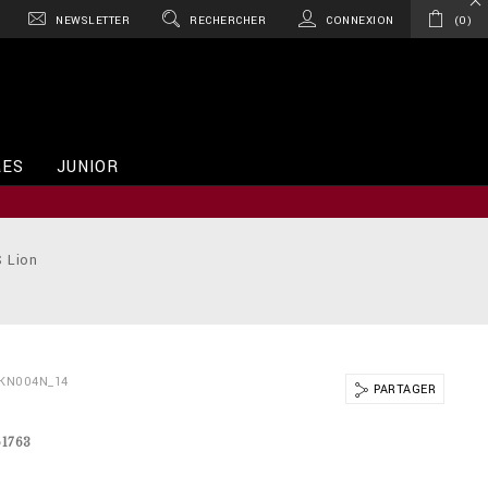
NEWSLETTER
RECHERCHER
CONNEXION
0
RES
JUNIOR
S Lion
BKN004N_14
PARTAGER
61763