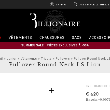
CRYPTO
ASSISTANCE CLIENTÈLE
B
i
l
l
i
E
VÊTEMENTS
CHAUSSURES
SACS
ACCESSOI
o
n
SUMMER SALE | PIÈCES EXCLUSIVES À -50%
a
i
r
il
Junior
Vêtements
Tricots
Pullovers
Pullover Round Neck L
e
Pullover Round Neck LS Lion
D
h
B20C-BKO0138-
e
t
€ 420
t
t
a
p
Bitcoin ~0.007
i
s
l
: