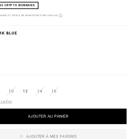
NS CRYPTO MONNAIES
OUANE ET FRAIS DE MANUTENTION INCLUS
RK BLUE
10
12
14
16
tailles
AJOUTER AU PANIER
AJOUTER À MES FAVORIS