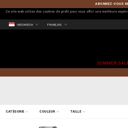
ABONNEZ-VOUS MA
Ce site web utilise des cookies de profil pour vous offrir une meilleure expér
INDONESIA
FRANÇAIS
SUMMER SAL
A
CATÉGORIE
COULEUR
TAILLE
f
f
i
n