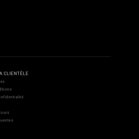
A CLIENTÈLE
es
itions
nfidentialité
tours
quentes