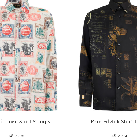
d Linen Shirt Stamps
Printed Silk Shirt 
A$ 2.380
A$ 2.280