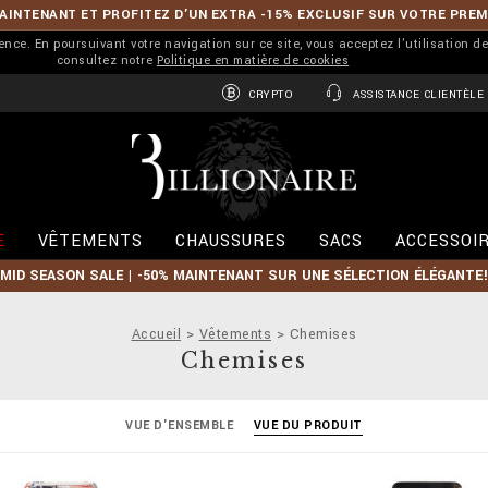
INTENANT ET PROFITEZ D’UN EXTRA -15% EXCLUSIF SUR VOTRE PRE
ience. En poursuivant votre navigation sur ce site, vous acceptez l'utilisation d
consultez notre
Politique en matière de cookies
CRYPTO
ASSISTANCE CLIENTÈLE
B
i
l
l
i
E
VÊTEMENTS
CHAUSSURES
SACS
ACCESSOI
o
n
MID SEASON SALE | -50% MAINTENANT SUR UNE SÉLECTION ÉLÉGANTE!
a
i
r
Accueil
Vêtements
Chemises
e
Chemises
VUE D'ENSEMBLE
VUE DU PRODUIT