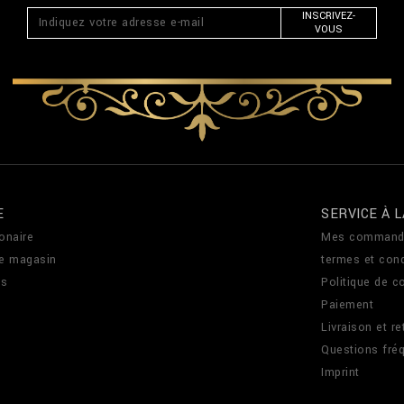
INSCRIVEZ-
VOUS
E
SERVICE À L
onaire
Mes command
de magasin
termes et cond
us
Politique de co
Paiement
Livraison et re
Questions fré
Imprint