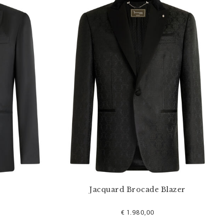
Jacquard Brocade Blazer
€ 1.980,00