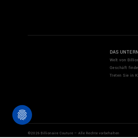
DAS UNTER
Welt von Billio
Geschäft find
Treten Sie in 
©
2026
Billionaire Couture — Alle Rechte vorbehalten