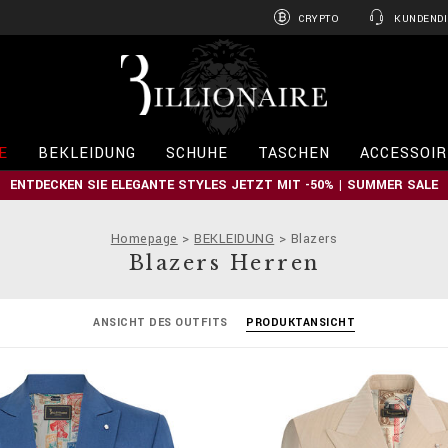
CRYPTO
KUNDENDI
B
i
l
l
i
E
BEKLEIDUNG
SCHUHE
TASCHEN
ACCESSOIR
o
n
ENTDECKEN SIE ELEGANTE STYLES JETZT MIT -50% | SUMMER SALE
a
i
r
Homepage
BEKLEIDUNG
Blazers
e
Blazers Herren
ANSICHT DES OUTFITS
PRODUKTANSICHT