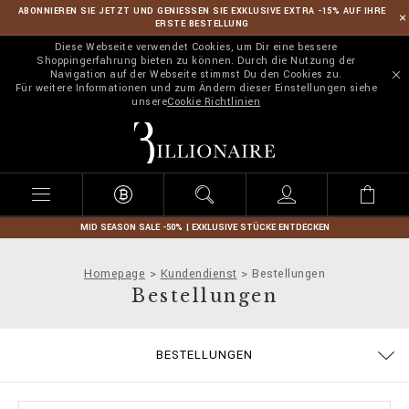
ABONNIEREN SIE JETZT UND GENIESSEN SIE EXKLUSIVE EXTRA -15% AUF IHRE
ERSTE BESTELLUNG
Diese Webseite verwendet Cookies, um Dir eine bessere
Shoppingerfahrung bieten zu können. Durch die Nutzung der
Navigation auf der Webseite stimmst Du den Cookies zu.
Für weitere Informationen und zum Ändern dieser Einstellungen siehe
unsere
Cookie Richtlinien
B
i
l
l
i
o
n
MID SEASON SALE -50% | EXKLUSIVE STÜCKE ENTDECKEN
a
i
Homepage
Kundendienst
Bestellungen
r
Bestellungen
e
BESTELLUNGEN
ALLGEMEINE GESCHÄFTSBEDINGUNGEN
LIEFERUNG UND RÜCKSENDUNG
DATENSCHUTZBESTIMMUNGEN
GRÖSSENTABELLE
ZAHLUNGSARTEN
COOKIE POLICY
IMPRESSUM
STOP FAKE
LIEFERUNG
KONTAKT
FAQ