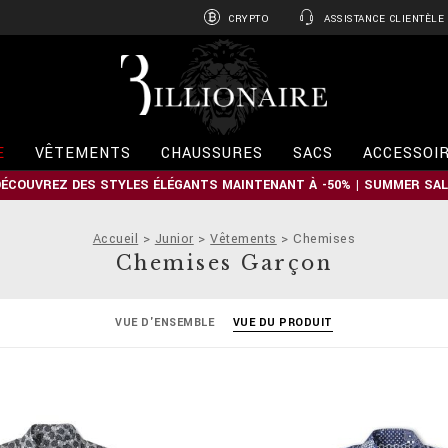
CRYPTO
ASSISTANCE CLIENTÈLE
B
i
l
l
i
E
VÊTEMENTS
CHAUSSURES
SACS
ACCESSOI
o
n
DÉCOUVREZ DES STYLES ÉLÉGANTS MAINTENANT À -50% | SUMMER SAL
a
i
r
Accueil
Junior
Vêtements
Chemises
e
Chemises Garçon
VUE D'ENSEMBLE
VUE DU PRODUIT