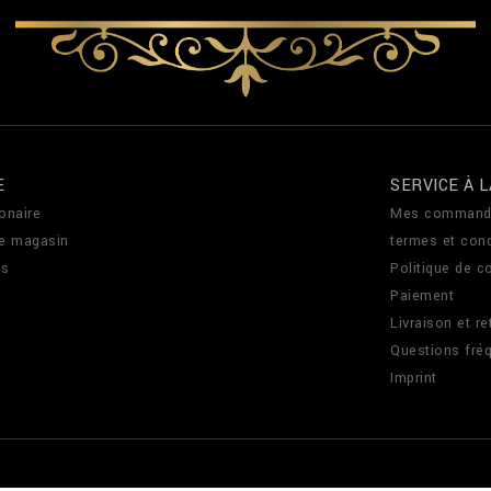
E
SERVICE À L
onaire
Mes command
de magasin
termes et cond
us
Politique de co
Paiement
Livraison et re
Questions fré
Imprint