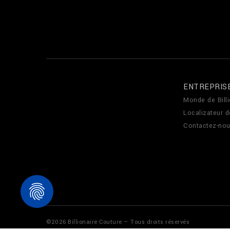
ENTREPRIS
Monde de Billi
Localizateur 
Contactez-no
©
2026
Billionaire Couture — Tous droits réservés