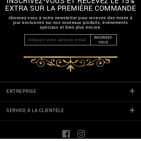
INSCRIVEZ-VOUS ET RECEVEZ LE 15%
EXTRA SUR LA PREMIÈRE COMMANDE
Abonnez-vous à notre newsletter pour recevoir des mises à
jour exclusives sur nos nouveaux produits, événements
spéciaux et bien plus encore.
INSCRIVEZ-
VOUS
ENTREPRISE
SERVICE À LA CLIENTÈLE
Monde de Billionaire
Localizateur de magasin
Mes commandes
L
F
i
a