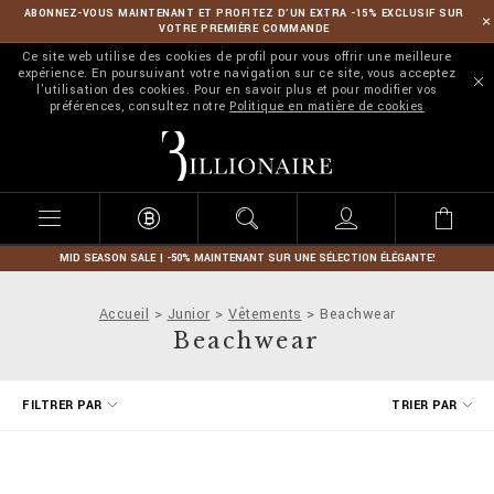
ABONNEZ-VOUS MAINTENANT ET PROFITEZ D’UN EXTRA -15% EXCLUSIF SUR
VOTRE PREMIÈRE COMMANDE
Ce site web utilise des cookies de profil pour vous offrir une meilleure
expérience. En poursuivant votre navigation sur ce site, vous acceptez
l'utilisation des cookies. Pour en savoir plus et pour modifier vos
préférences, consultez notre
Politique en matière de cookies
B
i
l
l
i
o
n
MID SEASON SALE | -50% MAINTENANT SUR UNE SÉLECTION ÉLÉGANTE!
a
i
Accueil
Junior
Vêtements
Beachwear
r
Beachwear
e
A
FILTRER PAR
TRIER PAR
f
f
i
n
e