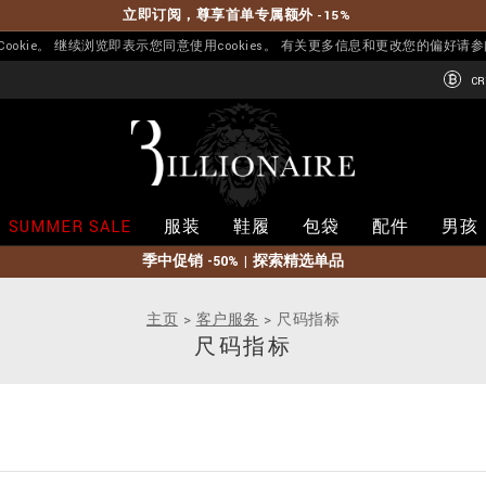
立即订阅，尊享首单专属额外 -15%
okie。 继续浏览即表示您同意使用cookies。 有关更多信息和更改您的偏好请
CR
B
i
l
l
i
SUMMER SALE
服装
鞋履
包袋
配件
男孩
o
n
季中促销 -50% | 探索精选单品
a
i
r
主页
客户服务
尺码指标
e
尺码指标