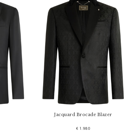
Jacquard Brocade Blazer
€ 1.980