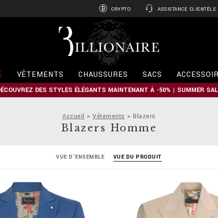
CRYPTO
ASSISTANCE CLIENTÈLE
B
i
l
l
i
E
VÊTEMENTS
CHAUSSURES
SACS
ACCESSOI
o
n
DÉCOUVREZ DES STYLES ÉLÉGANTS MAINTENANT À -50% | SUMMER SAL
a
i
r
Accueil
Vêtements
Blazers
e
Blazers Homme
VUE D'ENSEMBLE
VUE DU PRODUIT