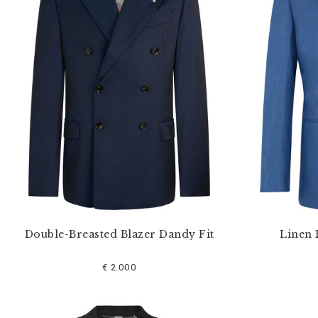
o
s
r
é
s
u
l
t
a
t
s
p
a
r
:
Double-Breasted Blazer Dandy Fit
Linen 
€ 2.000