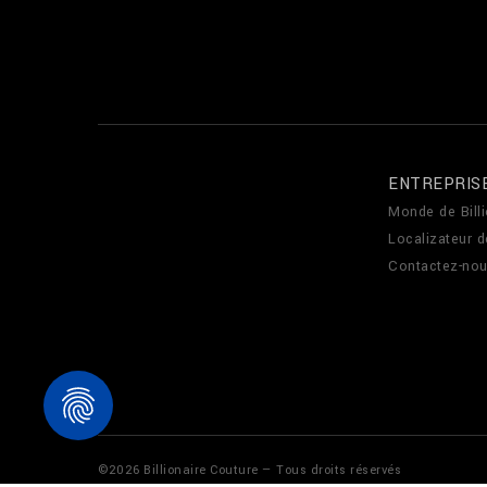
ENTREPRIS
Monde de Billi
Localizateur 
Contactez-no
©
2026
Billionaire Couture — Tous droits réservés