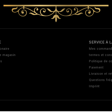
E
SERVICE À L
onaire
Mes command
de magasin
termes et cond
us
Politique de co
Paiement
Livraison et re
Questions fré
Imprint