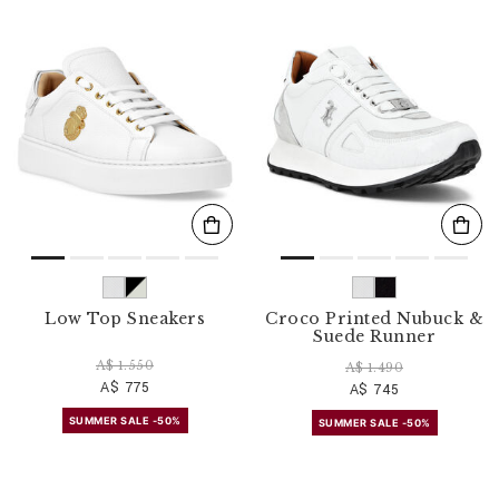
r
v
o
s
r
é
s
u
l
t
a
t
s
p
a
r
Low Top Sneakers
Croco Printed Nubuck &
:
Suede Runner
A$ 1.550
A$ 1.490
A$ 775
A$ 745
SUMMER SALE -50%
SUMMER SALE -50%