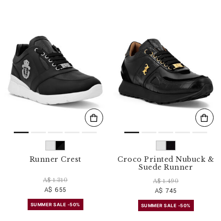
Runner Crest
Croco Printed Nubuck &
Suede Runner
A$ 1.310
A$ 1.490
A$ 655
A$ 745
SUMMER SALE -50%
SUMMER SALE -50%