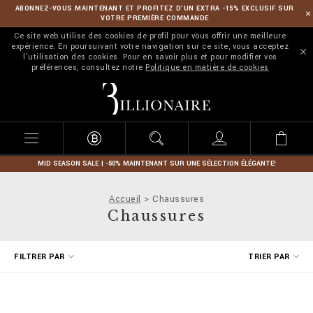
ABONNEZ-VOUS MAINTENANT ET PROFITEZ D’UN EXTRA -15% EXCLUSIF SUR
VOTRE PREMIÈRE COMMANDE
Ce site web utilise des cookies de profil pour vous offrir une meilleure
expérience. En poursuivant votre navigation sur ce site, vous acceptez
l'utilisation des cookies. Pour en savoir plus et pour modifier vos
préférences, consultez notre
Politique en matière de cookies
B
i
l
l
i
o
n
MID SEASON SALE | -50% MAINTENANT SUR UNE SÉLECTION ÉLÉGANTE!
a
i
Accueil
Chaussures
r
Chaussures
e
A
FILTRER PAR
TRIER PAR
f
f
i
n
e