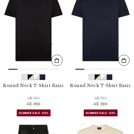
r
v
o
s
r
é
s
u
l
t
a
t
s
p
a
r
Round Neck T-Shirt Basic
Round Neck T-Shirt Basic
:
A$ 780
A$ 780
A$ 390
A$ 390
SUMMER SALE -50%
SUMMER SALE -50%