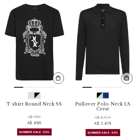
T-shirt Round Neck SS
Pullover Polo-Neck LS
Crest
A$ 980
A$ 2.950
A$ 490
A$ 1.475
SUMMER SALE -50%
SUMMER SALE -50%