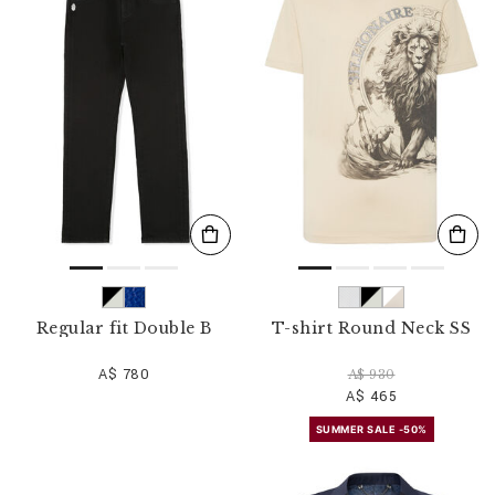
Regular fit Double B
T-shirt Round Neck SS
A$ 780
A$ 930
A$ 465
SUMMER SALE -50%