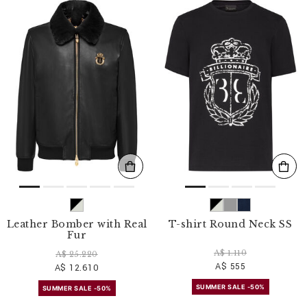
Leather Bomber with Real
T-shirt Round Neck SS
Fur
A$ 1.110
A$ 25.220
A$ 555
A$ 12.610
SUMMER SALE -50%
SUMMER SALE -50%