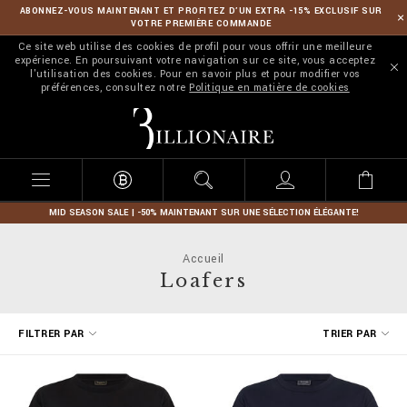
ABONNEZ-VOUS MAINTENANT ET PROFITEZ D’UN EXTRA -15% EXCLUSIF SUR
VOTRE PREMIÈRE COMMANDE
Ce site web utilise des cookies de profil pour vous offrir une meilleure
expérience. En poursuivant votre navigation sur ce site, vous acceptez
l'utilisation des cookies. Pour en savoir plus et pour modifier vos
préférences, consultez notre
Politique en matière de cookies
B
i
l
l
i
o
n
MID SEASON SALE | -50% MAINTENANT SUR UNE SÉLECTION ÉLÉGANTE!
a
i
Accueil
r
Loafers
e
A
FILTRER PAR
TRIER PAR
f
f
i
n
e