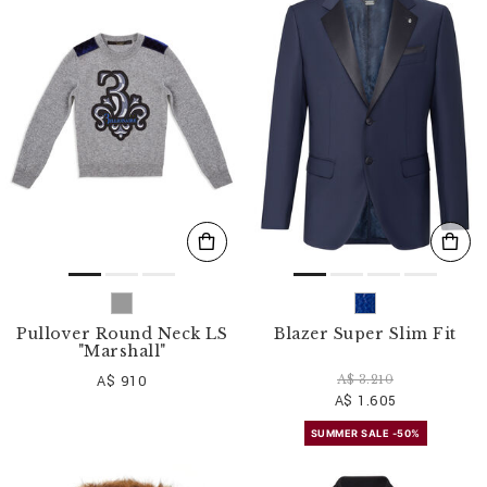
Pullover Round Neck LS
Blazer Super Slim Fit
"Marshall"
A$ 910
A$ 3.210
A$ 1.605
SUMMER SALE -50%